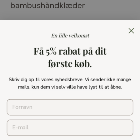
bambushåndklæder
Ofte stillede spørgsmål
+
En lille velkomst
Har du brug for hjælp til at
+
Få 5% rabat på dit
vælge håndklæder?
første køb.
Skriv dig op til vores nyhedsbreve. Vi sender ikke mange
mails, kun dem vi selv ville have lyst til at åbne.
★★★★★ TRUSTPILOT
Pause
slideshow
KUNDESERVICE
Email
INFORMATION