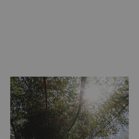
499,00 kr
399,20 kr
5 (21 anmeldelser)
−
+
Tilføj til kurv