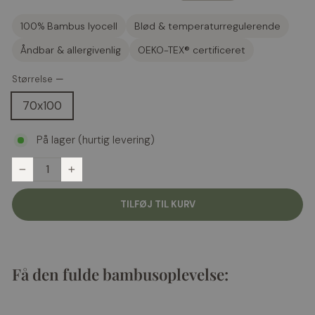
100% Bambus lyocell
Blød & temperaturregulerende
Åndbar & allergivenlig
OEKO-TEX® certificeret
Størrelse
—
70x100
På lager (hurtig levering)
Antal
−
+
TILFØJ TIL KURV
Få den fulde bambusoplevelse:
Bambus babydyne