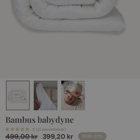
Bambus babydyne
5 (21 anmeldelser)
Normalpris
499,00 kr
Udsalgspris
399,20 kr
SPAR 20%