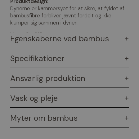
Produktdesign:
Dynerne er kammersyet for at sikre, at fyldet af
bambusfibre forbliver jævnt fordelt og ikke
klumper sig sammen i dynen.
Vægt: Ca. 315 gram.
Egenskaberne ved bambus
+
Specifikationer
+
Ansvarlig produktion
+
Vask og pleje
+
Myter om bambus
+