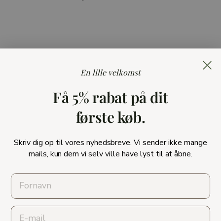
En lille velkomst
TILBAGE TIL BAMBUS TIL BABY
Få 5% rabat på dit
første køb.
★★★★★ TRUSTPILOT
Pause
Skriv dig op til vores nyhedsbreve. Vi sender ikke mange
slideshow
mails, kun dem vi selv ville have lyst til at åbne.
KUNDESERVICE
INFORMATION
Email
VIDEN