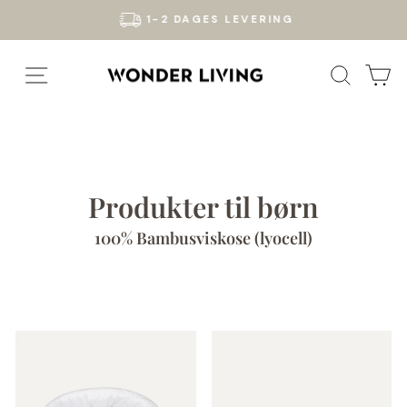
Gå
1-2 DAGES LEVERING
til
Pause
indhold
slideshow
SIDE NAVIGATION
SØG
K
Produkter til børn
100% Bambusviskose (lyocell)
Sortér