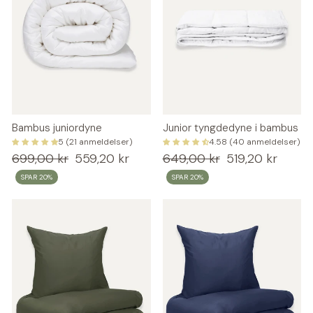
Bambus juniordyne
Junior tyngdedyne i bambus
5 (21 anmeldelser)
4.58 (40 anmeldelser)
Normalpris
Udsalgspris
Normalpris
Udsalgspris
699,00 kr
559,20 kr
649,00 kr
519,20 kr
SPAR 20%
SPAR 20%