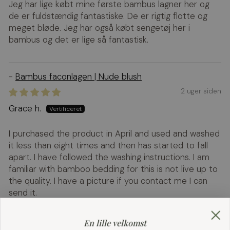
Jeg har lige købt mine første bambus lagner her og
de er fuldstændig fantastiske. De er rigtig flotte og
meget bløde. Jeg har også købt sengetøj her i
bambus og det er lige så fantastisk.
Bambus faconlagen | Nude blush
2 uger siden
Grace h.
I purchased the product in April and used and washed
it less than eight times and then has started to fall
apart. I have followed the washing instructions. I am
familiar with bamboo bedding for this is not live up to
the quality. I have a picture if you contact me I can
send it.
En lille velkomst