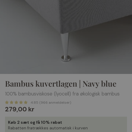
Bambus kuvertlagen | Navy blue
100% bambusviskose (lyocell) fra økologisk bambus
4.85 (966 anmeldelser)
Normalpris
279,00 kr
Køb 2 sæt og få 10% rabat
Rabatten fratrækkes automatisk i kurven