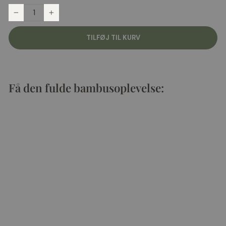
Antal
−
+
TILFØJ TIL KURV
Få den fulde bambusoplevelse:
Bambus kuvertlagen | Navy blue
279,00 kr
Køb 2 og få 10% rabat
4.85 (966 anmeldelser)
−
+
Tilføj til kurv