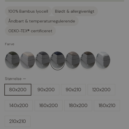
100% Bambus lyocell
Blødt & allergivenligt
Åndbart & temperaturregulerende
OEKO-TEX® certificeret
Farve
Farve
Størrelse
—
Navy
80x200
90x200
90x210
120x200
blue
140x200
160x200
180x200
180x210
210x210