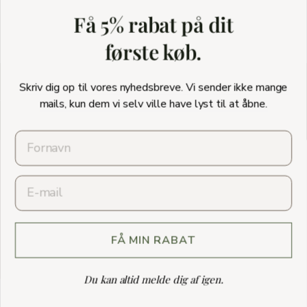
1
2
3
Få 5% rabat på dit
første køb.
★★★★★ TRUSTPILOT
Skriv dig op til vores nyhedsbreve. Vi sender ikke mange
Pause
mails, kun dem vi selv ville have lyst til at åbne.
slideshow
KUNDESERVICE
INFORMATION
Email
VIDEN
NYHEDSBREV
FÅ MIN RABAT
© 2026 WONDER LIVING. ALLE RETTIGHEDER FORBEHOLDES. CVR:
41257008
Du kan altid melde dig af igen.